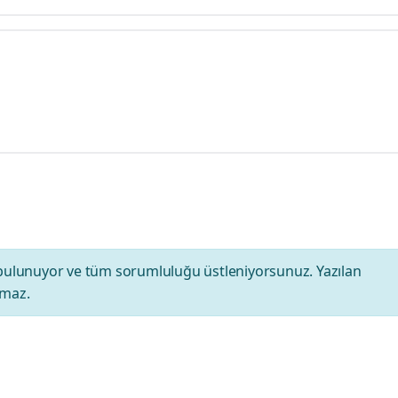
bulunuyor ve tüm sorumluluğu üstleniyorsunuz. Yazılan
amaz.