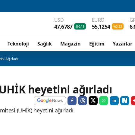
USD
EURO
GR
47,6787
55,1254
6.
%0,18
%0,32
Teknoloji
Sağlık
Magazin
Eğitim
Yazarlar
ini Ağırladı
 UHİK heyetini ağırladı
omitesi (UHİK) heyetini ağırladı.