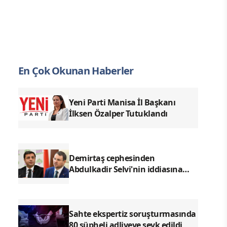
En Çok Okunan Haberler
Yeni Parti Manisa İl Başkanı
İlksen Özalper Tutuklandı
Demirtaş cephesinden
Abdulkadir Selvi'nin iddiasına
yalanlama
Sahte ekspertiz soruşturmasında
80 şüpheli adliyeye sevk edildi