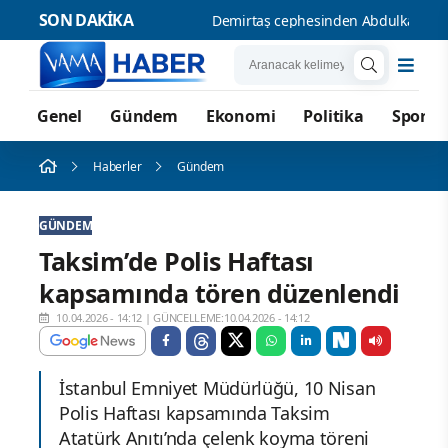
SON DAKİKA
Demirt
Genel
Gündem
Ekonomi
Politika
Spor
Haberler
Gündem
GÜNDEM
Taksim’de Polis Haftası
kapsamında tören düzenlendi
10.04.2026 - 14:12
|
GÜNCELLEME:10.04.2026 - 14:12
İstanbul Emniyet Müdürlüğü, 10 Nisan
Polis Haftası kapsamında Taksim
Atatürk Anıtı’nda çelenk koyma töreni