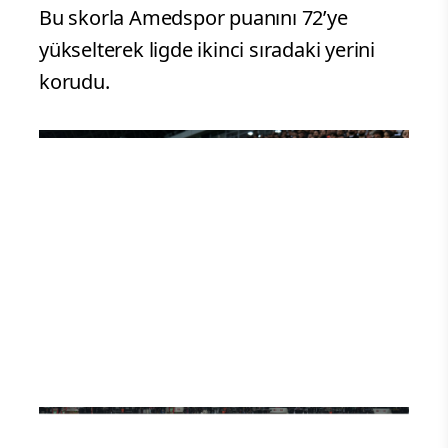
Eşbaşkanı Serra Bucak ise karşılaşmayı
taraftarlarla birlikte tribünden izledi. Maç
boyunca tribünlerde yoğun katılım ve
destek dikkat çekti.
Mücadele 2-2 beraberlikle sonuçlandı.
Bu skorla Amedspor puanını 72’ye
yükselterek ligde ikinci sıradaki yerini
korudu.