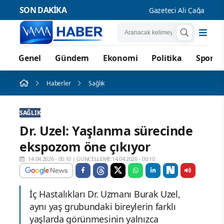
SON DAKİKA
Gazeteci Ali Çağatay hakk
Genel
Gündem
Ekonomi
Politika
Spor
Haberler
Sağlık
SAĞLIK
Dr. Uzel: Yaşlanma sürecinde
ekspozom öne çıkıyor
14.04.2026 - 00:10
|
GÜNCELLEME:14.04.2026 - 00:10
İç Hastalıkları Dr. Uzmanı Burak Uzel,
aynı yaş grubundaki bireylerin farklı
yaşlarda görünmesinin yalnızca