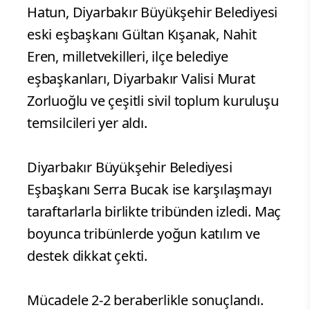
Lig’de mücadele eden Amedspor,
sahasında Ümraniyespor’u konuk etti.
Karşılaşma, protokol tribününden çok
sayıda isim tarafından takip edildi.
İzleyiciler arasında Diyarbakır
Büyükşehir Belediyesi Eşbaşkanı Doğan
Hatun, Diyarbakır Büyükşehir Belediyesi
eski eşbaşkanı Gültan Kışanak, Nahit
Eren, milletvekilleri, ilçe belediye
eşbaşkanları, Diyarbakır Valisi Murat
Zorluoğlu ve çeşitli sivil toplum kuruluşu
temsilcileri yer aldı.
Diyarbakır Büyükşehir Belediyesi