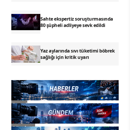
En Çok Okunan Haberler
Gazeteci Ali Çağatay hakkında 5
yıla kadar hapis istemi
Sahte ekspertiz soruşturmasında
80 şüpheli adliyeye sevk edildi
Yaz aylarında sıvı tüketimi böbrek
sağlığı için kritik uyarı