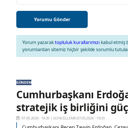
Yorum yazarak
topluluk kurallarımızı
kabul etmiş 
yorumlardan sitemiz hiçbir şekilde sorumlu tutul
GÜNDEM
Cumhurbaşkanı Erdoğan
stratejik iş birliğini g
07.05.2026 - 19:35
|
GÜNCELLEME:07.05.2026 - 19:35
Cumhurbaşkanı Recep Tayyip Erdoğan, Cezay