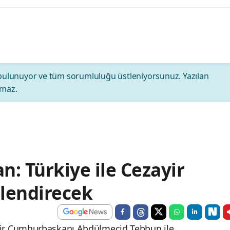
bulunuyor ve tüm sorumluluğu üstleniyorsunuz. Yazılan
amaz.
: Türkiye ile Cezayir
üçlendirecek
ir Cumhurbaşkanı Abdülmecid Tebbun ile