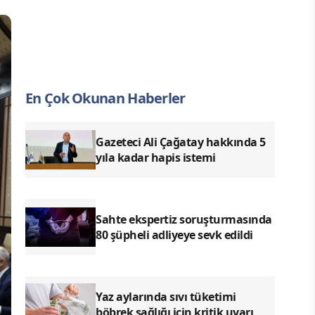
En Çok Okunan Haberler
Gazeteci Ali Çağatay hakkında 5
yıla kadar hapis istemi
Sahte ekspertiz soruşturmasında
80 şüpheli adliyeye sevk edildi
Yaz aylarında sıvı tüketimi
böbrek sağlığı için kritik uyarı