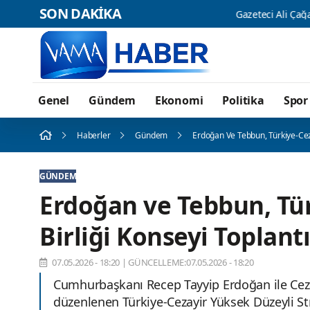
SON DAKİKA
Genel
Gündem
Ekonomi
Politika
Spor
Haberler
Gündem
Erdoğan Ve Tebbun, Türkiye-Cezayi
GÜNDEM
Erdoğan ve Tebbun, Türk
Birliği Konseyi Toplantı
07.05.2026 - 18:20
|
GÜNCELLEME:07.05.2026 - 18:20
Cumhurbaşkanı Recep Tayyip Erdoğan ile Ce
düzenlenen Türkiye-Cezayir Yüksek Düzeyli Strat