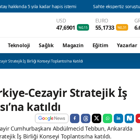
USD
EURO
GR
47,6901
55,1733
6.
%0,15
%0,31
Teknoloji
Sağlık
Magazin
Eğitim
Yazarlar
r Stratejik İş Birliği Konseyi Toplantısı’na Katıldı
iye-Cezayir Stratejik İş
sı’na katıldı
zayir Cumhurbaşkanı Abdülmecid Tebbun, Ankara’da
ejik İş Birliği Konseyi Toplantısı’na katıldı.