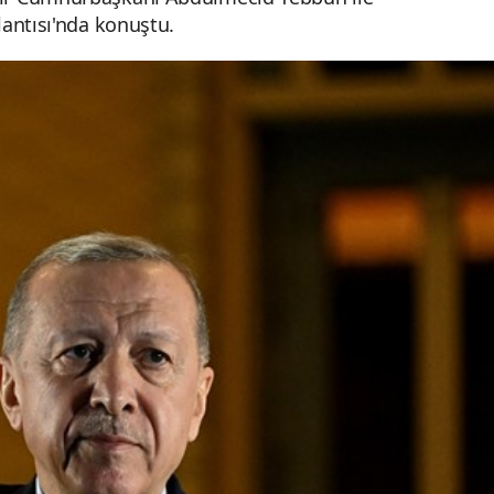
antısı'nda konuştu.