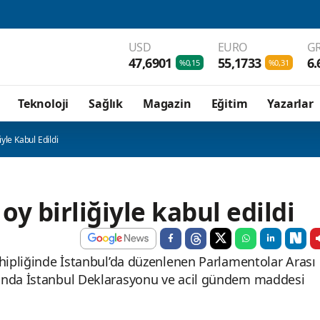
USD
EURO
GR
47,6901
55,1733
6.
%0,15
%0,31
Teknoloji
Sağlık
Magazin
Eğitim
Yazarlar
yle Kabul Edildi
y birliğiyle kabul edildi
ahipliğinde İstanbul’da düzenlenen Parlamentolar Arası
munda İstanbul Deklarasyonu ve acil gündem maddesi