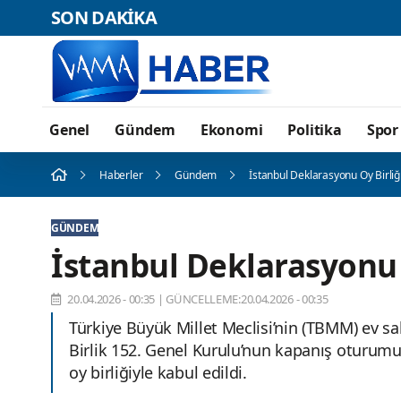
SON DAKİKA
Genel
Gündem
Ekonomi
Politika
Spor
Haberler
Gündem
İstanbul Deklarasyonu Oy Birliği
GÜNDEM
İstanbul Deklarasyonu o
20.04.2026 - 00:35
|
GÜNCELLEME:20.04.2026 - 00:35
Türkiye Büyük Millet Meclisi’nin (TBMM) ev s
Birlik 152. Genel Kurulu’nun kapanış oturu
oy birliğiyle kabul edildi.