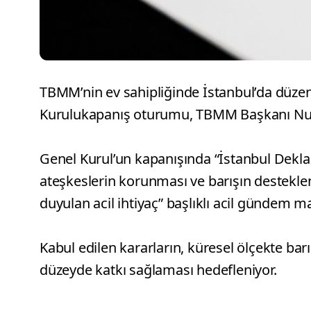
TBMM’nin ev sahipliğinde İstanbul’da düzen
Kurulukapanış oturumu, TBMM Başkanı Numa
Genel Kurul’un kapanışında “İstanbul Dekla
ateşkeslerin korunması ve barışın destekl
duyulan acil ihtiyaç” başlıklı acil gündem ma
Kabul edilen kararların, küresel ölçekte bar
düzeyde katkı sağlaması hedefleniyor.