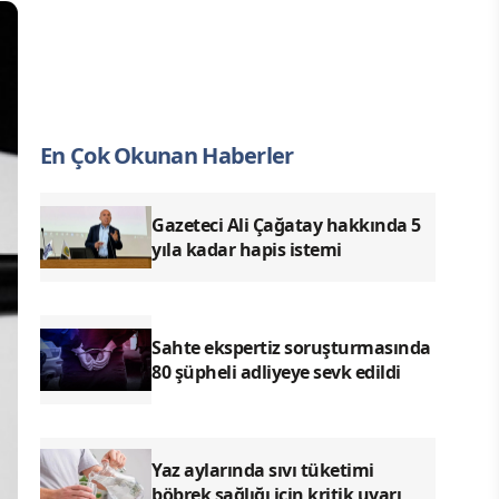
En Çok Okunan Haberler
Gazeteci Ali Çağatay hakkında 5
yıla kadar hapis istemi
Sahte ekspertiz soruşturmasında
80 şüpheli adliyeye sevk edildi
Yaz aylarında sıvı tüketimi
böbrek sağlığı için kritik uyarı