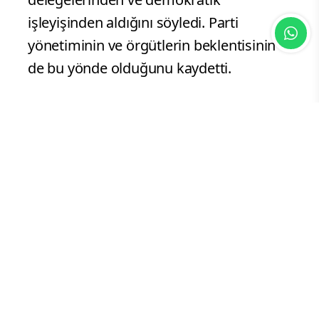
işleyişinden aldığını söyledi. Parti
yönetiminin ve örgütlerin beklentisinin
de bu yönde olduğunu kaydetti.
CHP'de Süreç Nasıl İşliyor?
Mahkeme kararları sonrası CHP'de
yaşanan yönetim tartışmaları siyasetin
gündemindeki yerini koruyor. Kurultay
sürecine ilişkin farklı görüşler
bulunurken, Özgür Özel ve ekibi
olağanüstü kurultayın bir an önce
yapılmasını savunuyor. Bu kapsamda
parti meclisindeki bazı üyelerin