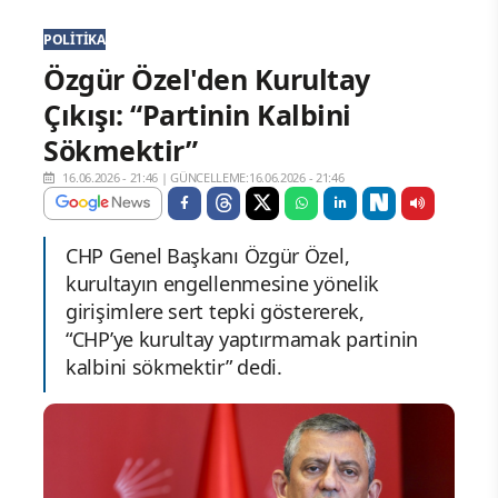
POLITIKA
Özgür Özel'den Kurultay
Çıkışı: “Partinin Kalbini
Sökmektir”
16.06.2026 - 21:46
|
GÜNCELLEME:16.06.2026 - 21:46
CHP Genel Başkanı Özgür Özel,
kurultayın engellenmesine yönelik
girişimlere sert tepki göstererek,
“CHP’ye kurultay yaptırmamak partinin
kalbini sökmektir” dedi.