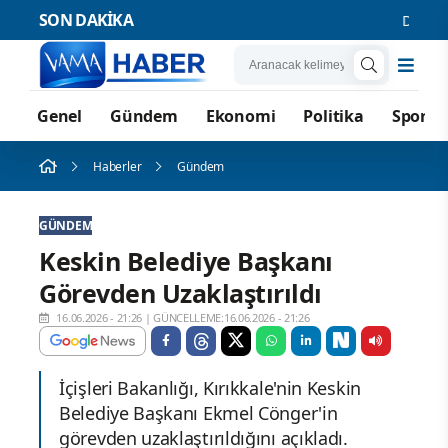
SON DAKİKA
Demirtaş’
Genel
Gündem
Ekonomi
Politika
Spor
Haberler
Gündem
GÜNDEM
Keskin Belediye Başkanı
Görevden Uzaklaştırıldı
16.06.2026 - 21:26
|
GÜNCELLEME:16.06.2026 - 21:26
İçişleri Bakanlığı, Kırıkkale'nin Keskin
Belediye Başkanı Ekmel Cönger'in
görevden uzaklaştırıldığını açıkladı.