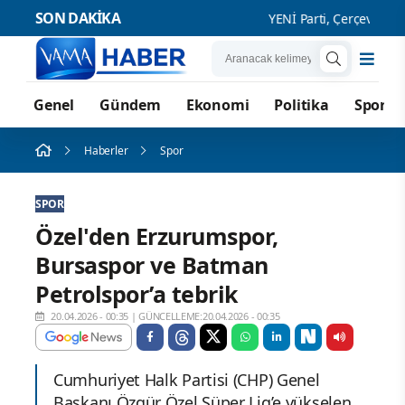
SON DAKİKA
YENİ Parti, Çerçeve Yasa'
Genel
Gündem
Ekonomi
Politika
Spor
Haberler
Spor
SPOR
Özel'den Erzurumspor,
Bursaspor ve Batman
Petrolspor’a tebrik
20.04.2026 - 00:35
|
GÜNCELLEME:20.04.2026 - 00:35
Cumhuriyet Halk Partisi (CHP) Genel
Başkanı Özgür Özel Süper Lig’e yükselen