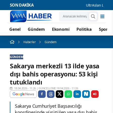
SON DAKİKA
UltrAslan Lideri S
Genel
Gündem
Ekonomi
Politika
Spor
Haberler
Gündem
GÜNDEM
Sakarya merkezli 13 ilde yasa
dışı bahis operasyonu: 53 kişi
tutuklandı
18.04.2026 - 11:26
|
GÜNCELLEME:18.04.2026 - 11:26
Sakarya Cumhuriyet Başsavcılığı
koordinesinde yürütülen yasa dışı bahis