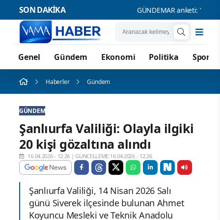
SON DAKİKA
GÜNDEMAR anketi: Yeni Parti 
Genel
Gündem
Ekonomi
Politika
Spor
Haberler
Gündem
GÜNDEM
Şanlıurfa Valiliği: Olayla ilgiki
20 kişi gözaltına alındı
16.04.2026 - 12:26
|
GÜNCELLEME:16.04.2026 - 12:26
Şanlıurfa Valiliği, 14 Nisan 2026 Salı
günü Siverek ilçesinde bulunan Ahmet
Koyuncu Mesleki ve Teknik Anadolu