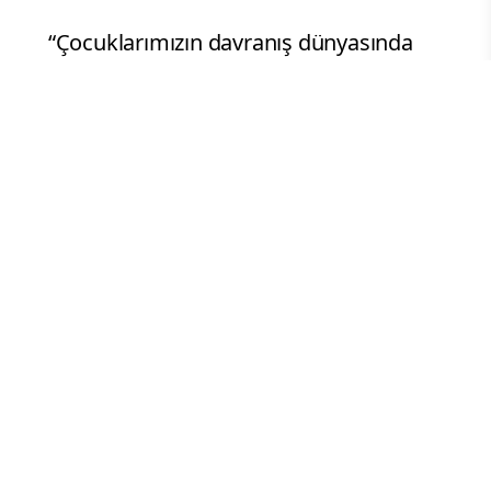
“Çocuklarımızın davranış dünyasında
oluşabilecek risk işaretlerinin zamanında
fark edilmesi, aile-okul-kamu-sivil
toplum iş birliğinin güçlendirilmesi ve
koruyucu-önleyici çalışmaların
yaygınlaştırılması yönünde somut
adımlar belirlenmiştir.”
Kısa, orta ve uzun vadeli çok katmanlı bir
eylem planının hazırlanmasının
kararlaştırıldığı belirtilen açıklamada, il
bazında risk değerlendirmelerinin
güncellenmesi, okul çevrelerinde