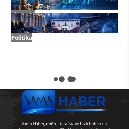
uçak ve bez fabrikasını Kayseri’ye
yaptırmıştır.
Yani demem o ki Kayseri sadece Erciyes
ve Kapuzbaşı’ndan ibaret değil. Kayseri,
çok sayıda tarihsel ve doğal oluşumuyla
var olan bir şehir. Kayseri, 2. Dünya
Savaşı’nda ülkenin her yerine asker
göndermiş ve her yerden şehit almış bir
şehir. Selçuklu döneminde Moğol
istilasına en çok direniş gösteren
şehirlerden biridir. Selçuklu zamanında
uluslararası ticaret yapmış bir şehirdir.