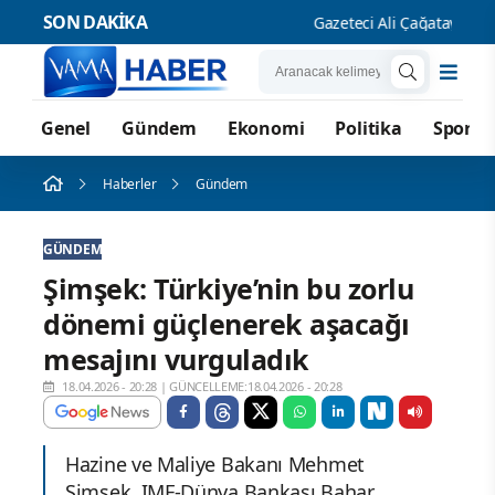
SON DAKİKA
Gazeteci Ali Çağatay hakkın
Genel
Gündem
Ekonomi
Politika
Spor
Haberler
Gündem
GÜNDEM
Şimşek: Türkiye’nin bu zorlu
dönemi güçlenerek aşacağı
mesajını vurguladık
18.04.2026 - 20:28
|
GÜNCELLEME:18.04.2026 - 20:28
Hazine ve Maliye Bakanı Mehmet
Şimşek, IMF-Dünya Bankası Bahar