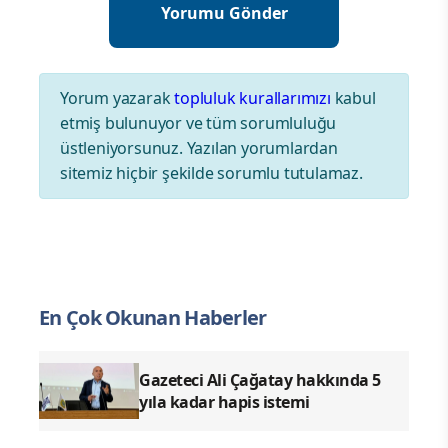
Yorum yazarak
topluluk kurallarımızı
kabul
etmiş bulunuyor ve tüm sorumluluğu
üstleniyorsunuz. Yazılan yorumlardan
sitemiz hiçbir şekilde sorumlu tutulamaz.
KÖŞE YAZILARI
Bilinmeyen Şehir: Kayseri
18.04.2026 - 22:51
|
GÜNCELLEME:18.04.2026 - 22:51
“Yeryüzünde gezip dolaşın ve Allah’ın ilk
yaratılışı nasıl başlatıp devam ettirdiğini