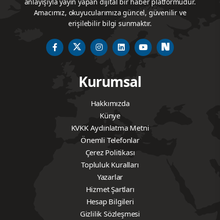
Farklı kültürleri de içinde çok fazla
barındırmış bir şehirdir. Ermeni, Rum ve
Türkler bir arada yaşamış ve kültür
alışverişinde bulunmuşlardır. Bugün bile
hâlâ Ermeni, Türk, Kürt ve Araplar bir
arada yaşamaktadır. Hatta aktif olarak
kullanılan bir kilise dahi vardır.
Kayseri, tarihte eğitimde de ön plana
çıkmaktadır. Anadolu’nun ilk medresesi
Kayseri’dedir. Turizm açısından da önemli
bir şehirdir; çok fazla doğal oluşumu
bulunmaktadır. Zamantı Irmağı ve
Kızılırmak Nehri’nin Kayseri’den geçmesi,