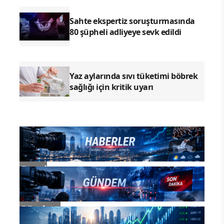
görün.” (Ankebut 20)
Herkes Kayseri’yi çok boş bir şehir olarak
görür. Aslında tarih boyunca, kültürü
açısından Kayseri her zaman Anadolu’ya
ev sahipliği yapmasını bilmiştir. Ben
Kayseri’ye “ilklerin şehri” diyorum.
Dünyanın ilk hastanesi Kayseri’ye
yapılmıştır. Anadolu’nun ilk şirketi
Kayseri’dedir. Kapadokya kralı ilk
darphanesini Kayseri’ye yaptırmıştır.
Dünyanın ilk tıp fakültesi ve aynı
zamanda araştırma statüsündeki ilk
hastane Kayseri’dedir. Atatürk, ülkenin ilk