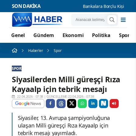
SON DAKİKA
Bankalara Borçlu Kişi Sayısı 44
Genel
Gündem
Ekonomi
Politika
Spor
Haberler
Spor
SPOR
Siyasilerden Milli güreşçi Rıza
Kayaalp için tebrik mesajı
22.04.2026 - 07:38
|
GÜNCELLEME:22.04.2026 - 07:38
Siyasiler, 13. Avrupa şampiyonluğuna
ulaşan Milli güreşçi Rıza Kayaalp için
tebrik mesajı yayımladı.