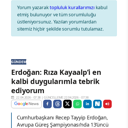
Yorum yazarak
topluluk kurallarımızı
kabul
etmiş bulunuyor ve tüm sorumluluğu
üstleniyorsunuz. Yazılan yorumlardan
sitemiz hiçbir şekilde sorumlu tutulamaz.
GÜNDEM
Erdoğan: Rıza Kayaalp’i en
kalbi duygularımla tebrik
ediyorum
22.04.2026 - 07:38
|
GÜNCELLEME:22.04.2026 - 07:38
Cumhurbaşkanı Recep Tayyip Erdoğan,
Avrupa Güreş Şampiyonası’nda 13’üncü