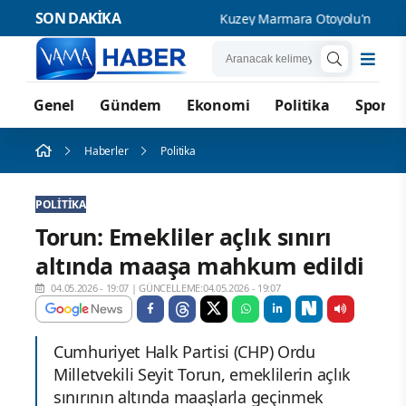
SON DAKİKA
Kuzey Marmara Otoyolu'nda kazada
Genel
Gündem
Ekonomi
Politika
Spor
Haberler
Politika
POLITIKA
Torun: Emekliler açlık sınırı
altında maaşa mahkum edildi
04.05.2026 - 19:07
|
GÜNCELLEME:04.05.2026 - 19:07
Cumhuriyet Halk Partisi (CHP) Ordu
Milletvekili Seyit Torun, emeklilerin açlık
sınırının altında maaşlarla geçinmek