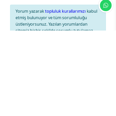
Yorum yazarak
topluluk kurallarımızı
kabul
etmiş bulunuyor ve tüm sorumluluğu
üstleniyorsunuz. Yazılan yorumlardan
sitemiz hiçbir şekilde sorumlu tutulamaz.
POLITIKA
İstanbul Valisi Gül, gençlerle
“Geçmişin Kokusu” filmini
izledi
04.05.2026 - 21:51
|
GÜNCELLEME:04.05.2026 - 21:51
İstanbul Valisi Davut Gül, İstanbul