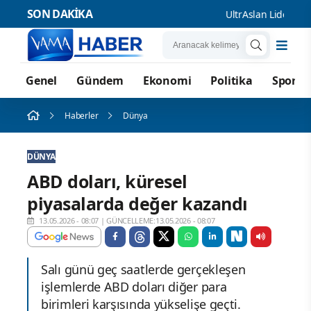
SON DAKİKA
UltrAslan Lideri Seba
Genel
Gündem
Ekonomi
Politika
Spor
Haberler
Dünya
DÜNYA
ABD doları, küresel
piyasalarda değer kazandı
13.05.2026 - 08:07
|
GÜNCELLEME:13.05.2026 - 08:07
Salı günü geç saatlerde gerçekleşen
işlemlerde ABD doları diğer para
birimleri karşısında yükselişe geçti.