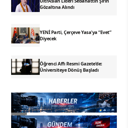
UltrAslan Lideri Sebahattin Şirin
Gözaltına Alındı
YENİ Parti, Çerçeve Yasa'ya “Evet”
Diyecek
Öğrenci Affı Resmi Gazete’de:
Üniversiteye Dönüş Başladı
Genel