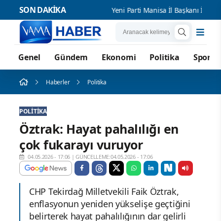
SON DAKİKA
Yeni Parti Manisa İl Başkanı İlksen 
Genel
Gündem
Ekonomi
Politika
Spor
Haberler
Politika
POLITIKA
Öztrak: Hayat pahalılığı en
çok fukarayı vuruyor
04.05.2026 - 17:06
|
GÜNCELLEME:04.05.2026 - 17:06
CHP Tekirdağ Milletvekili Faik Öztrak,
enflasyonun yeniden yükselişe geçtiğini
belirterek hayat pahalılığının dar gelirli