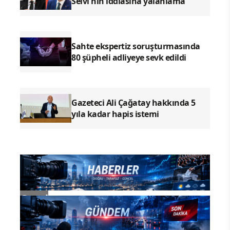
Selvi'nin iddiasına yalanlama
Sahte ekspertiz soruşturmasında
80 şüpheli adliyeye sevk edildi
Gazeteci Ali Çağatay hakkında 5
yıla kadar hapis istemi
Genel