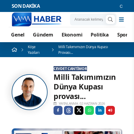
SON DAKİKA
ODTÜ mezun
Genel
Gündem
Ekonomi
Politika
Spor
Köşe
Milli Takımımızın Dünya Kupası
Yazıları
Provası...
CEVDET CANTİMOR
Milli Takımımızın
Dünya Kupası
provası...
YAYINLANMA: 02 HAZIRAN 2026